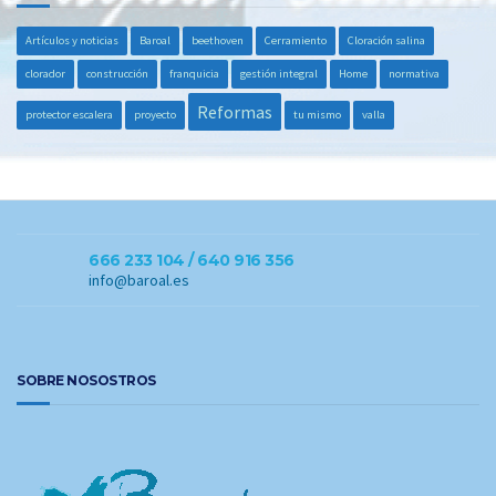
Artículos y noticias
Baroal
beethoven
Cerramiento
Cloración salina
clorador
construcción
franquicia
gestión integral
Home
normativa
Reformas
protector escalera
proyecto
tu mismo
valla
666 233 104 / 640 916 356
info@baroal.es
SOBRE NOSOSTROS