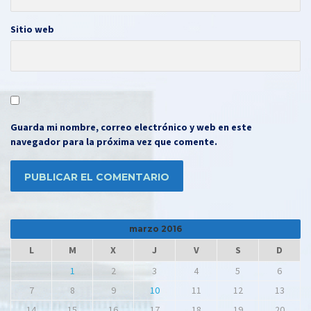
Sitio web
Guarda mi nombre, correo electrónico y web en este
navegador para la próxima vez que comente.
marzo 2016
L
M
X
J
V
S
D
1
2
3
4
5
6
7
8
9
10
11
12
13
14
15
16
17
18
19
20