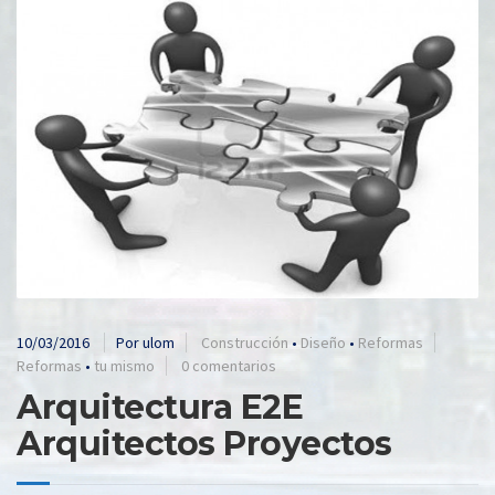
10/03/2016
Por ulom
Construcción
•
Diseño
•
Reformas
Reformas
•
tu mismo
0 comentarios
Arquitectura E2E
Arquitectos Proyectos