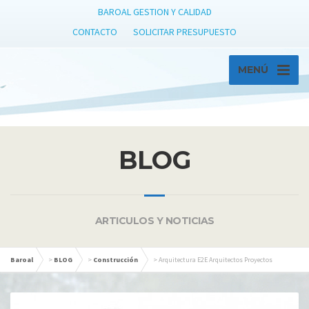
BAROAL GESTION Y CALIDAD
CONTACTO
SOLICITAR PRESUPUESTO
MENÚ
BLOG
ARTICULOS Y NOTICIAS
Baroal
>
BLOG
>
Construcción
>
Arquitectura E2E Arquitectos Proyectos