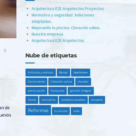
Arquitectura E2E Arquitectos Proyectos
Normativa y seguridad. Soluciones
adaptadas.
Mejorando tu piscina. Cloración salina.
Nuestra empresa
Arquitectura E2E Arquitectos
0
Nube de etiquetas
Artículos y noticias
Baroal
beethoven
Cerramiento
Cloración salina
clorador
construcción
franquicia
gestión integral
Home
normativa
protector escalera
proyecto
an de
Reformas
tu mismo
valla
nuevos