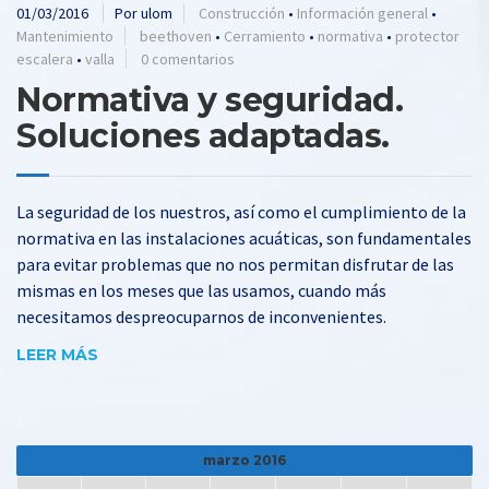
01/03/2016
Por ulom
Construcción
•
Información general
•
Mantenimiento
beethoven
•
Cerramiento
•
normativa
•
protector
escalera
•
valla
0 comentarios
Normativa y seguridad.
Soluciones adaptadas.
La seguridad de los nuestros, así como el cumplimiento de la
normativa en las instalaciones acuáticas, son fundamentales
para evitar problemas que no nos permitan disfrutar de las
mismas en los meses que las usamos, cuando más
necesitamos despreocuparnos de inconvenientes.
LEER MÁS
marzo 2016