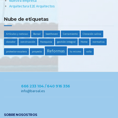
Nuestra empresa
Arquitectura E2E Arquitectos
Nube de etiquetas
Artículos y noticias
Baroal
beethoven
Cerramiento
Cloración salina
clorador
construcción
franquicia
gestión integral
Home
normativa
Reformas
protector escalera
proyecto
tu mismo
valla
666 233 104 / 640 916 356
info@baroal.es
SOBRE NOSOSTROS